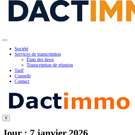
Société
Services de transcription
États des lieux
Transcription de réunion
Tarif
Conseils
Contact
X
Jour :
7 janvier 2026