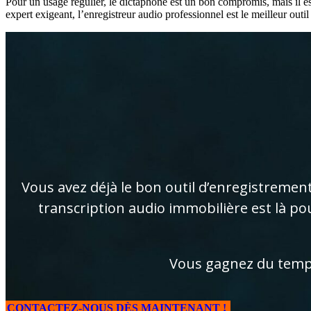
Pour un usage régulier, le dictaphone est un bon compromis, mais il est
expert exigeant, l’enregistreur audio professionnel est le meilleur outil
Vous avez déjà le bon outil d’enregistrement 
transcription audio immobilière est là po
Vous gagnez du temps
CONTACTEZ-NOUS DÈS MAINTENANT !