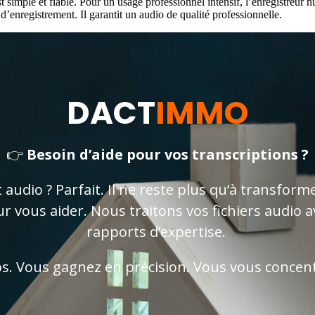
 simple et fiable. Pour un usage professionnel intensif, l’enregistreur nu
 d’enregistrement. Il garantit un audio de qualité professionnelle.
DACT
IMMO
👉
Besoin d’aide pour vos transcriptions ?
audio ? Parfait. Il ne reste plus qu’à transforme
ur vous aider. Nous traitons vos fichiers audio
rapports d’expertise.
. Vous gagnez en précision. Vous vous concent