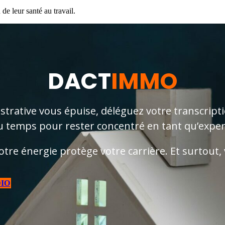
de leur santé au travail.
DACT
IMMO
istrative vous épuise, déléguez votre transcript
u temps pour rester concentré en tant qu’exper
otre énergie protège votre carrière. Et surtout, 
DIO