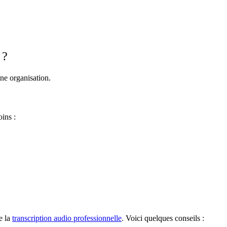
 ?
nne organisation.
ins :
e la
transcription audio professionnelle
. Voici quelques conseils :