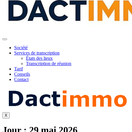
Société
Services de transcription
États des lieux
Transcription de réunion
Tarif
Conseils
Contact
X
Jour :
29 mai 2026