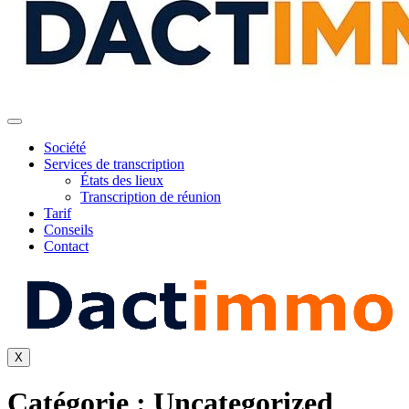
Société
Services de transcription
États des lieux
Transcription de réunion
Tarif
Conseils
Contact
X
Catégorie :
Uncategorized